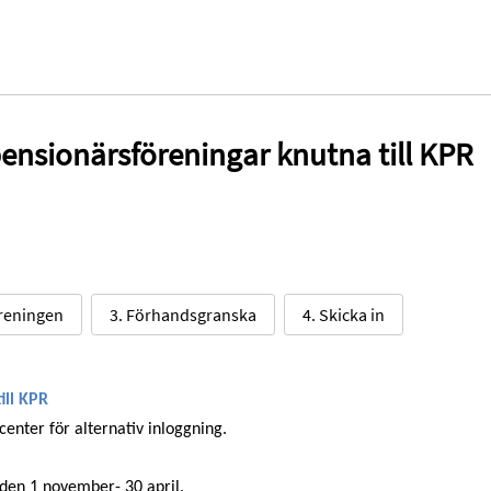
ensionärsföreningar knutna till KPR
öreningen
3. Förhandsgranska
4. Skicka in
ill KPR
enter för alternativ inloggning.
 den 1
november- 30 april.