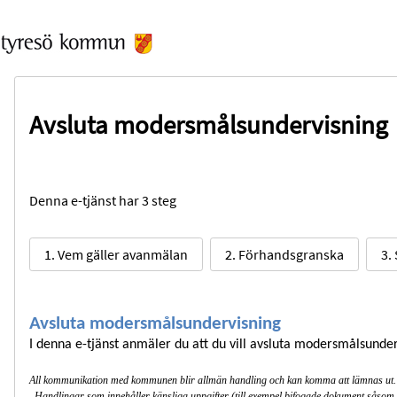
Avsluta modersmålsundervisning
Denna e-tjänst har 3 steg
1. Vem gäller avanmälan
2. Förhandsgranska
3.
Avsluta modersmålsundervisning
I denna e-tjänst anmäler du att du vill avsluta modersmålsunde
All kommunikation med kommunen blir allmän handling och kan komma att lämnas ut. Vi
Handlingar som innehåller känsliga uppgifter (till exempel bifogade dokument såsom