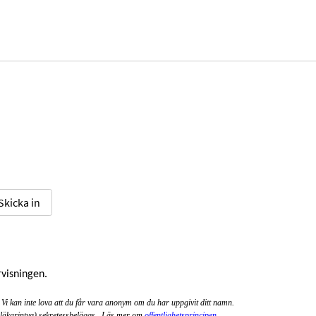
 Skicka in
rvisningen.
 kan inte lova att du får vara anonym om du har uppgivit ditt namn.
 läkarintyg) sekretessbeläggs. Läs mer om
offentlighetsprincipen