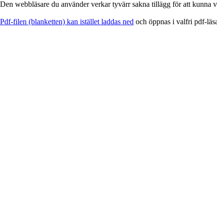
Den webbläsare du använder verkar tyvärr sakna tillägg för att kunna vi
EService
Pdf-filen (blanketten) kan istället laddas ned
och öppnas i valfri pdf-läs
-
Blankett
för
utskrift