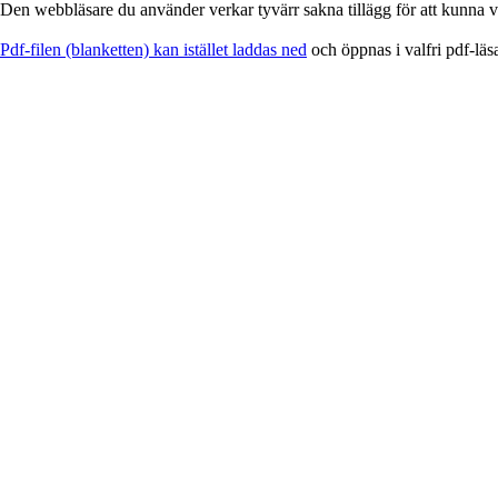
Den webbläsare du använder verkar tyvärr sakna tillägg för att kunna vi
EService
Pdf-filen (blanketten) kan istället laddas ned
och öppnas i valfri pdf-läs
-
Blankett
för
utskrift